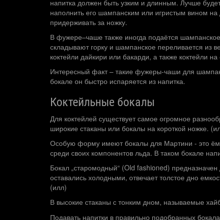
напитка должен быть узким и длинным. Лучше будет
наполнить его шампанским или игристым вином на 
придерживать за ножку.
В фужере–чаше также иногда подаётся шампанское, 
складывают горку и шампанское переливается из ве
коктейли дайкири или бакарди, а также коктейли на
Интересный факт – такие фужеры-чаши для шампанск
бокале он быстро испаряется из напитка.
Коктейльные бокалы
Для коктейлей существует самое огромное разнооб
широкие стаканы или бокалы на короткой ножке. (и
Особую форму имеют бокалы для Мартини - это ёмк
среди своих компонентов льда. В таком бокале нап
Бокал „старомодный“ (Old fashioned) предназначен д
оставались холодными, отвечает толстое дно емкос
(илл)
В высокие стаканы с тонким дном, называемые хайб
Подавать напитки в правильно подобранных бокала