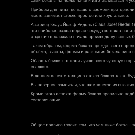
сами бокалы на ножке начали изготавливаться и усо
Приборы для питья до нашего времени претерпели 
место занимает стекло простое или хрустальное.
Австриец Клаус Йозеф Ридель (Claus Josef Riedel 1
что наиболее важна первая секунда контакта напит
открытие проложило начало производству винных бо
Таким образом, форма бокала прежде всего опреде
объёма, высоты, формы и раскрытия бокала вино п
Область ближе к гортани лучше всего чувствует горь
сладкого.
В данном аспекте толщина стекла бокала также буд
Вы наверное замечали, что шампанское из высоких 
Кроме этого аспекта форму бокала правильно подбир
составляющих.
Общее правило гласит том, что чем ниже бокал – т