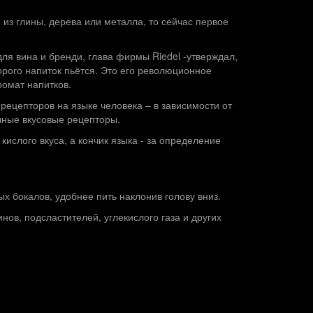
з глины, дерева или металла, то сейчас первое
для вина и бренди, глава фирмы Riedel -утверждал,
орого напиток пьётся. Это его революционное
ромат напитков.
ецепторов на языке человека – в зависимости от
чные вкусовые рецепторы.
 кислого вкуса, а кончик языка - за определение
х бокалов, удобнее пить наклонив голову вниз.
нов, подсластителей, углекислого газа и других