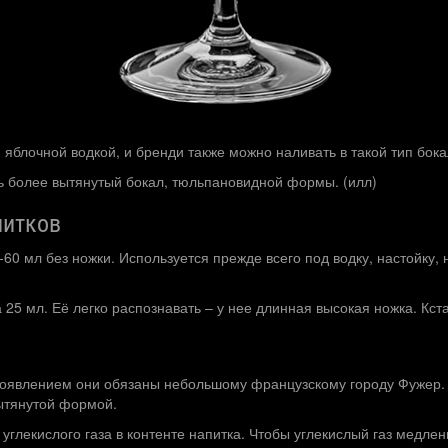
яблочной водкой, и бренди также можно наливать в такой тип бок
ь более вытянутый бокал, тюльпановидной формы. (илл)
питков
-60 мл без ножки. Используется прежде всего под водку, настойку,
25 мл. Её легко распознавать – у нее длинная высокая ножка. Кст
 появлением они обязаны небольшому французскому городу Фужер.
вытянутой формой.
глекислого газа в контенте напитка. Чтобы углекислый газ медленн