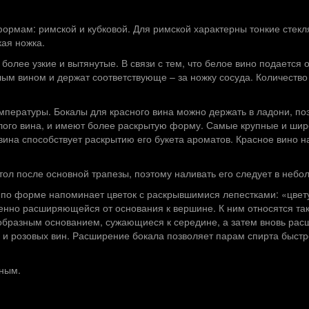
ормам: римской и кубковой. Для римской характерны тонкие стекл
ая ножка.
олее узкие и вытянутые. В связи с тем, что белое вино подается
лым вином и держат соответствующе – за ножку сосуда. Количеств
мпературы. Бокалы для красного вина можно держать в ладони, по
елого вина, и имеют более раскрытую форму. Самые крупные и ши
 вина способствует раскрытию его букета ароматов. Красное вино н
тол после основной трапезы, поэтому наливать его следует в небо
сто по форме напоминает цветок с раскрывшимися лепестками: «цв
пенно расширяющейся от основания к вершине. К ним относятся та
образным основанием, сужающиеся к середине, а затем вновь ра
и розовых вин. Расширение бокала позволяет парам спирта быстр
нным.