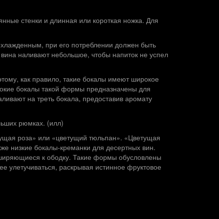
янные стенки и длинная или короткая ножка. Для
 охлажденным, при его потреблении должен быть
о вина наливают небольшое, чтобы напиток не успел
этому, как правило, такие бокалы имеют широкое
рокие бокалы такой формы предназначены для
аливают на треть бокала, предоставив аромату
льших рюмках. (илл)
етущая роза» или «цветущий тюльпан». «Цветущая
кже низкие бокалы-креманки для десертных вин.
сширяющиеся к ободку. Такие формы обусловлены
ее улетучиваться, раскрывая истинное фруктовое