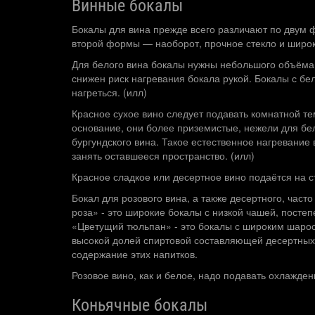
Винные бокалы
Бокалы для вина прежде всего различают по двум ф
второй формы — наоборот, прочное стекло и широк
Для белого вина бокалы нужны небольшого объёма б
снижен риск нагревания бокала рукой. Бокалы с бе
нагреться. (илл)
Красное сухое вино следует подавать комнатной те
основание, они более приземистые, нежели для б
бургундского вина. Такое естественное нагревание
занять оставшееся пространство. (илл)
Красное сладкое или десертное вино подаётся на с
Бокал для розового вина, а также десертного, ча
роза» - это широкие бокалы с низкой чашей, посте
«Цветущий тюльпан» - это бокалы с широким шаро
высокой долей спиртовой составляющей десертных 
содержание этих напитков.
Розовое вино, как и белое, надо подавать охлажде
Коньячные бокалы