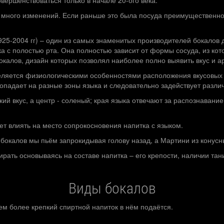
вершенствоваться только в начале 20-ого века.
много изменений. Если раньше это была посуда преимущественно и
925-2004 гг) – один из самых знаменитых производителей бокалов 
ка с полостью рта. Она полностью зависит от формы сосуда, из кот
калов, дизайн которых позволял наиболее полно выявить вкус и а
ляется физиологическими особенностями расположения вкусовых р
опадает на разные зоны языка и следовательно задействует разли
кий вкус, а центр - соленый; края языка отвечают за распознавание
ет влиять на место сопрокосновения напитка с языком.
бокалов мы пьём запрокидывая голову назад, а Мартини из конусны
ать основываясь на составе напитка – его крепости, наличии тани
Виды бокалов
ем более крепкий спиртной напиток в нём подаётся.