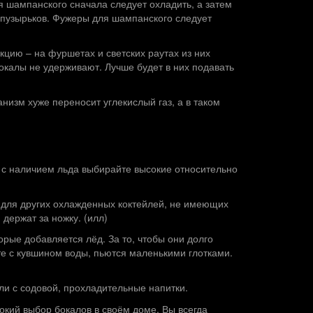
я шампанского сначала следует охладить, а затем
 пузырьков. Фужеры для шампанского следует
кцию – на фуршетах и светских раутах из них
бокалы не удерживают. Лучше будет в них подавать
низм хуже переносит углекислый газ, а в таком
 с наличием льда выбирайте высокие относительно
 для других охлажденных коктейлей, не имеющих
держат за ножку. (илл)
торые добавляется лёд. За то, чтобы они долго
те с кувшином воды, пьются маленькими глотками.
ли с содовой, прохладительные напитки.
кий выбор бокалов в своём доме, Вы всегда