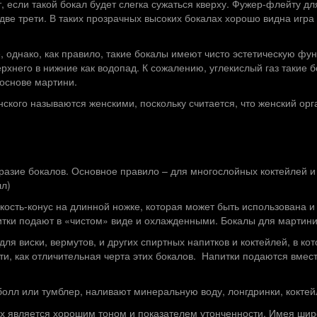
, если такой бокал будет слегка сужаться кверху. Фужер-флейту дл
две трети. В таких прозрачных высоких бокалах хорошо видна игра
однако, как правило, такие бокалы имеют чисто эстетическую фун
рхнего в нижние как водопад. К сожалению, углекислый газ такие 
 основе мартини.
ого называются женскими, поскольку считается, что женский орга
разие бокалов. Основное правило – для многослойных коктейлей и
лл)
ость-конус на длинной ножке, которая может быть использована и
итки подают в «чистом» виде и охлажденными. Бокалы для мартини 
ля виски, вермутов, и других спиртных напитков и коктейлей, в ко
ти, как отличительная черта этих бокалов. Напитки подаются вмес
олл или тумблер, наливают минеральную воду, лонгдринки, коктей
х является хорошим тоном и показателем утонченности. Имея широ