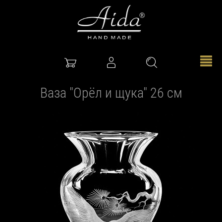
Ваза "Орёл и щука" 26 см