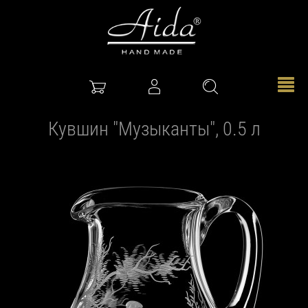
Кувшин "Музыканты", 0.5 л