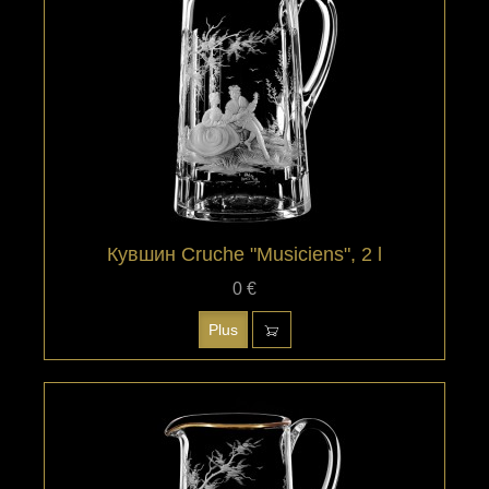
Кувшин Cruche "Musiciens", 2 l
0 €
Plus