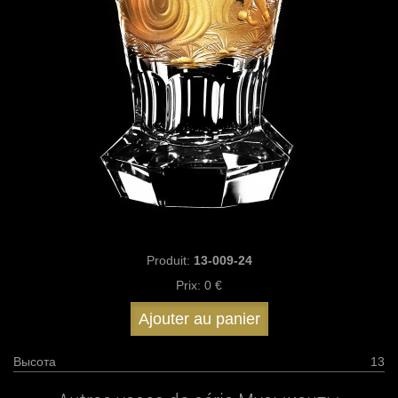
Produit:
13-009-24
Prix:
0 €
Ajouter au panier
Высота
13