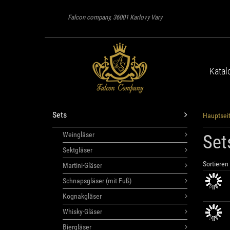
Falcon company, 36001 Karlovy Vary
Katal
Sets
Hauptsei
Weingläser
Set
Sektgläser
Sortieren 
Martini-Gläser
Schnapsgläser (mit Fuß)
Kognakgläser
Whisky-Gläser
Biergläser