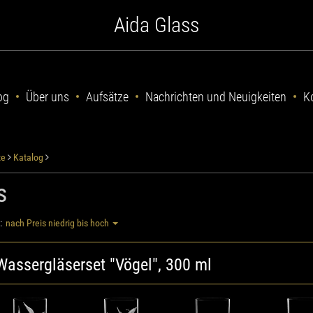
Aida Glass
og
Über uns
Aufsätze
Nachrichten und Neuigkeiten
K
te
Katalog
s
:
nach Preis niedrig bis hoch
Wassergläserset "Vögel", 300 ml