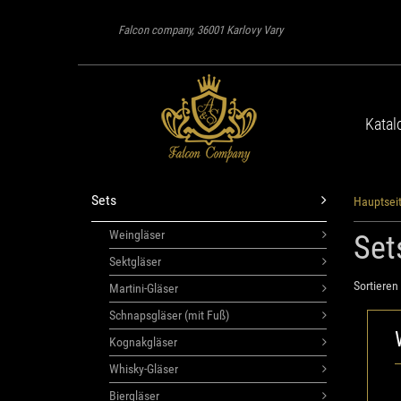
Falcon company, 36001 Karlovy Vary
Katal
Sets
Hauptsei
Weingläser
Set
Sektgläser
Sortieren 
Martini-Gläser
Schnapsgläser (mit Fuß)
Kognakgläser
Whisky-Gläser
Biergläser