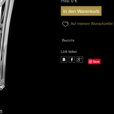
0 €
Preis:
In den Warenkorb
Auf meinem Wunschzettel
Высота
Link teilen
Save
en