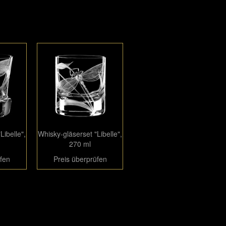
Libelle",
Whisky-gläserset "Libelle",
270 ml
üfen
Preis überprüfen