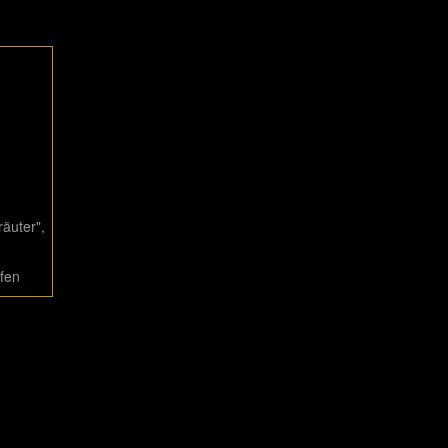
äuter",
üfen