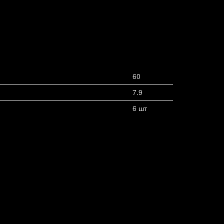
60
7.9
6 шт