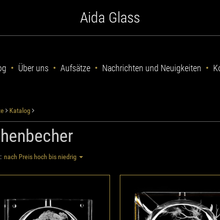
Aida Glass
og
Über uns
Aufsätze
Nachrichten und Neuigkeiten
K
te
Katalog
henbecher
:
nach Preis hoch bis niedrig
schenbecher "Drache", 14,5 x
Aschenbecher "Musiker", 
14,5 cm
x 14,5 cm