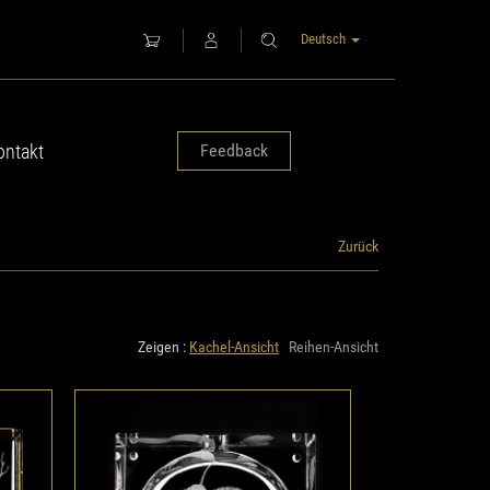
Deutsch
ontakt
Feedback
Zurück
Zeigen :
Kachel-Ansicht
Reihen-Ansicht
14,5
Aschenbecher "Blumen", 14,5
x 14,5 cm