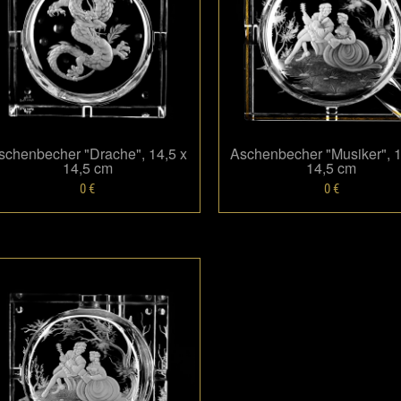
Размер: 14.5 х 14.5
Размер: 14.5 х 14.5
0 €
0 €
schenbecher "Drache", 14,5 x
Aschenbecher "Musiker", 1
14,5 cm
14,5 cm
Mehr
Mehr
0 €
0 €
schenbecher "Musiker", 14,5
x 14,5 cm